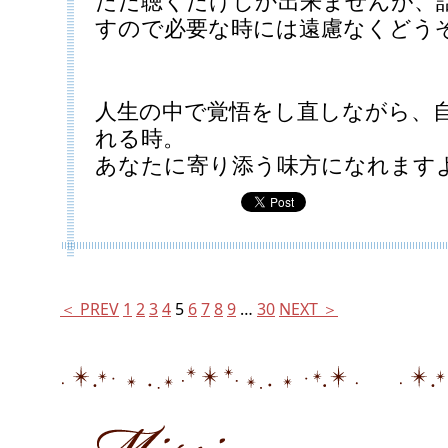
ただ聴くだけしか出来ませんが、
すので必要な時には遠慮なくどう
人生の中で覚悟をし直しながら、
れる時。
あなたに寄り添う味方になれます
＜ PREV
1
2
3
4
5
6
7
8
9
…
30
NEXT ＞