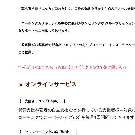
・誰も置き去りにならず自分らしく、自身の強みを活かすためのスクールを目
・コーチングカリキュラムを中心に個別カウンセリングや グループセッショ
るサポートもご用意しております。
・発達障がい当事者で15年以上キャリアのあるプロコーチ・インストラクタ
まる授業。
>>公式HPはこちら（W&H®ｺｰﾁﾝｸﾞｽｸｰﾙ with 発達障がい）
オンラインサービス
【 支援者サロン「Hope」 】
就労支援や若者の自立支援などを行っている支援者様を対象
コーチングでスーパーバイズの会を毎月1回開催しております
【 セルフコーチングの会「Wish」 】