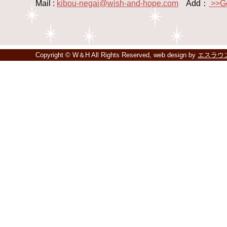
Mail :
kibou-negai@wish-and-hope.com
Add：
>>G
Copyright © W＆H All Rights Reserved, web design by
エスラウ