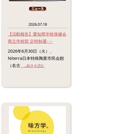
2026.07.18
【活動報告】愛知県学校保健会
県立学校部 定時制通･･･
2026年6月30日（火）、
Niterra日本特殊陶業市民会館
（名古
...続きを読む