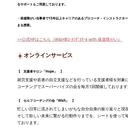
るサポートもご用意しております。
・発達障がい当事者で15年以上キャリアのあるプロコーチ・インストラクタ
まる授業。
>>公式HPはこちら（W&H®ｺｰﾁﾝｸﾞｽｸｰﾙ with 発達障がい）
オンラインサービス
【 支援者サロン「Hope」 】
就労支援や若者の自立支援などを行っている支援者様を対象
コーチングでスーパーバイズの会を毎月1回開催しております
【 セルフコーチングの会「Wish」 】
忙しい日常に流されてしまいがちな自分自身の振り返りと現
そして欲しい未来に繋がる行動作りまでを、シートを使って毎
ております。