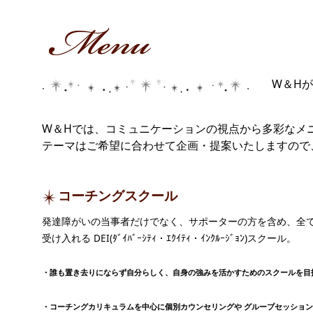
W＆H
W＆Hでは、コミュニケーションの視点から多彩なメ
テーマはご希望に合わせて企画・提案いたしますの
コーチングスクール
発達障がいの当事者だけでなく、サポーターの方を含め、全
受け入れる DEI(ﾀﾞｲﾊﾞｰｼﾃｨ・ｴｸｲﾃｨ・ｲﾝｸﾙｰｼﾞｮﾝ)スクール。
・誰も置き去りにならず自分らしく、自身の強みを活かすためのスクールを目
・コーチングカリキュラムを中心に個別カウンセリングや グループセッショ