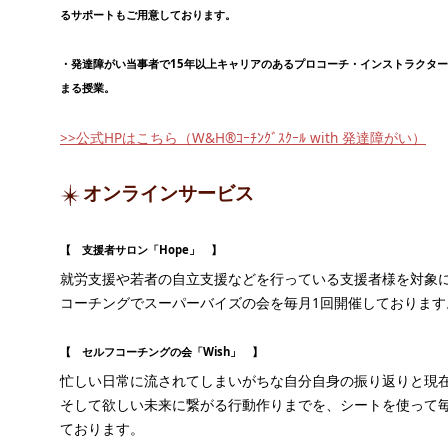
るサポートもご用意しております。
・発達障がい当事者で15年以上キャリアのあるプロコーチ・インストラクタ
まる授業。
>>公式HPはこちら（W&H®ｺｰﾁﾝｸﾞｽｸｰﾙ with 発達障がい）
オンラインサービス
【 支援者サロン「Hope」 】
就労支援や若者の自立支援などを行っている支援者様を対象
コーチングでスーパーバイズの会を毎月1回開催しております
【 セルフコーチングの会「Wish」 】
忙しい日常に流されてしまいがちな自分自身の振り返りと現
そして欲しい未来に繋がる行動作りまでを、シートを使って毎
ております。