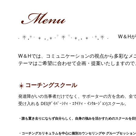
W＆H
W＆Hでは、コミュニケーションの視点から多彩なメ
テーマはご希望に合わせて企画・提案いたしますの
コーチングスクール
発達障がいの当事者だけでなく、サポーターの方を含め、全
受け入れる DEI(ﾀﾞｲﾊﾞｰｼﾃｨ・ｴｸｲﾃｨ・ｲﾝｸﾙｰｼﾞｮﾝ)スクール。
・誰も置き去りにならず自分らしく、自身の強みを活かすためのスクールを目
・コーチングカリキュラムを中心に個別カウンセリングや グループセッショ