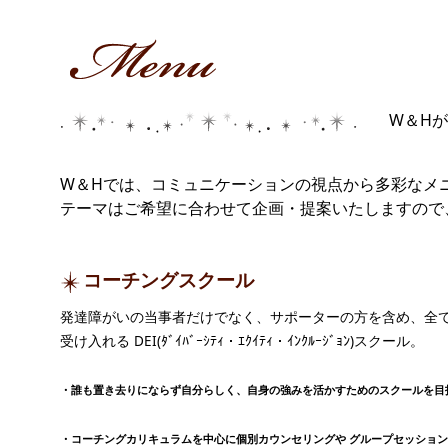
W＆H
W＆Hでは、コミュニケーションの視点から多彩なメ
テーマはご希望に合わせて企画・提案いたしますの
コーチングスクール
発達障がいの当事者だけでなく、サポーターの方を含め、全
受け入れる DEI(ﾀﾞｲﾊﾞｰｼﾃｨ・ｴｸｲﾃｨ・ｲﾝｸﾙｰｼﾞｮﾝ)スクール。
・誰も置き去りにならず自分らしく、自身の強みを活かすためのスクールを目
・コーチングカリキュラムを中心に個別カウンセリングや グループセッショ