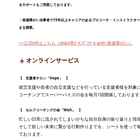
るサポートもご用意しております。
・発達障がい当事者で15年以上キャリアのあるプロコーチ・インストラクタ
まる授業。
>>公式HPはこちら（W&H®ｺｰﾁﾝｸﾞｽｸｰﾙ with 発達障がい）
オンラインサービス
【 支援者サロン「Hope」 】
就労支援や若者の自立支援などを行っている支援者様を対象
コーチングでスーパーバイズの会を毎月1回開催しております
【 セルフコーチングの会「Wish」 】
忙しい日常に流されてしまいがちな自分自身の振り返りと現
そして欲しい未来に繋がる行動作りまでを、シートを使って毎
ております。