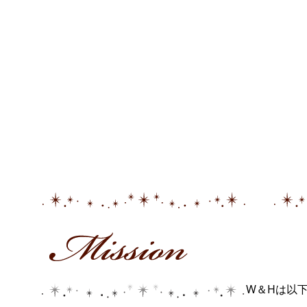
W＆Hは以