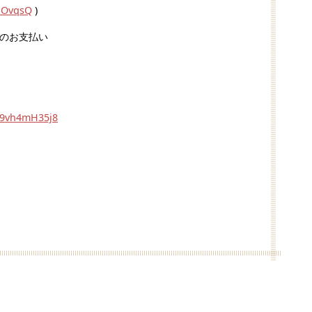
VnOvqsQ
)
でのお支払い
Rf9vh4mH35j8