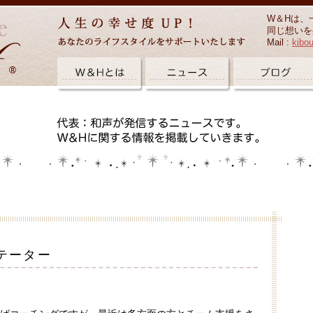
W＆Hは、
同じ想いを
Mail :
kibo
テーター