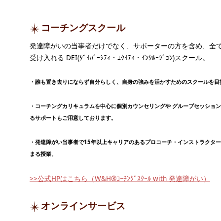
コーチングスクール
発達障がいの当事者だけでなく、サポーターの方を含め、全
受け入れる DEI(ﾀﾞｲﾊﾞｰｼﾃｨ・ｴｸｲﾃｨ・ｲﾝｸﾙｰｼﾞｮﾝ)スクール。
・誰も置き去りにならず自分らしく、自身の強みを活かすためのスクールを目
・コーチングカリキュラムを中心に個別カウンセリングや グループセッショ
るサポートもご用意しております。
・発達障がい当事者で15年以上キャリアのあるプロコーチ・インストラクタ
まる授業。
>>公式HPはこちら（W&H®ｺｰﾁﾝｸﾞｽｸｰﾙ with 発達障がい）
オンラインサービス