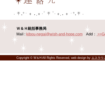
Ｗ＆Ｈ統括事務局
Mail :
kibou-negai@wish-and-hope.com
Add：
>>G
Copyright © W＆H All Rights Reserved, web design by
エスラウ