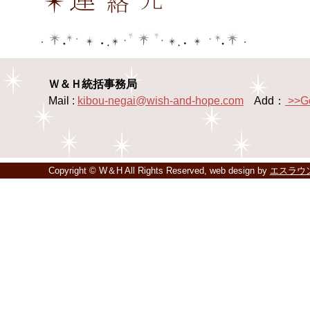
Ｗ＆Ｈ統括事務局
Mail :
kibou-negai@wish-and-hope.com
Add：
>>G
Copyright © W＆H All Rights Reserved, web design by
エスラウ