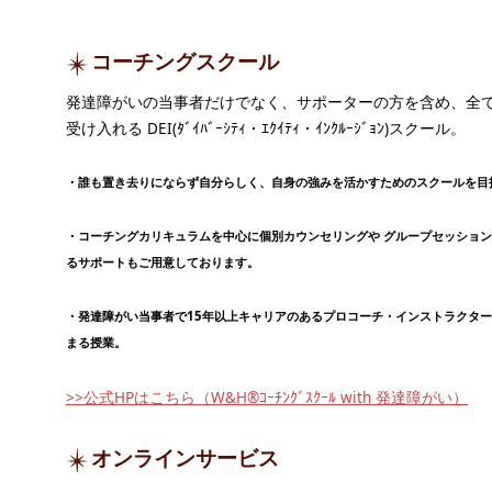
コーチングスクール
発達障がいの当事者だけでなく、サポーターの方を含め、全
受け入れる DEI(ﾀﾞｲﾊﾞｰｼﾃｨ・ｴｸｲﾃｨ・ｲﾝｸﾙｰｼﾞｮﾝ)スクール。
・誰も置き去りにならず自分らしく、自身の強みを活かすためのスクールを目
・コーチングカリキュラムを中心に個別カウンセリングや グループセッショ
るサポートもご用意しております。
・発達障がい当事者で15年以上キャリアのあるプロコーチ・インストラクタ
まる授業。
>>公式HPはこちら（W&H®ｺｰﾁﾝｸﾞｽｸｰﾙ with 発達障がい）
オンラインサービス