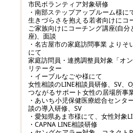
市民ボランティア対象研修
・南部ステップアップルーム様に
生きづらさを抱える若者向けにコ
ご家族向けにコーチング講座(自分
座)、面談
・名古屋市の家庭訪問事業 よりそ
にて
家庭訪問員・連携調整員対象「オ
リテーター
・イーブルなごや様にて
女性相談のLINE相談員研修、SV、O
つながるサポート女性の居場所事業
・あいち小児保健医療総合センター
談の導入研修、SV
・愛知県あま市様にて、女性対象LI
・CAPNA LINE相談研修
・ヤングケアラー対象、コネクトPock