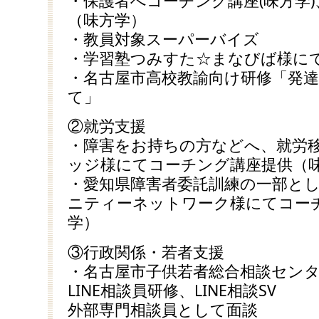
・保護者へコーチング講座(味方学
（味方学）
・教員対象スーパーバイズ
・学習塾つみすた☆まなびば様に
・名古屋市高校教諭向け研修「発
て」
②就労支援
・障害をお持ちの方などへ、就労移
ッジ様にてコーチング講座提供（
・愛知県障害者委託訓練の一部とし
ニティーネットワーク様にてコー
学）
③行政関係・若者支援
・名古屋市子供若者総合相談セン
LINE相談員研修、LINE相談SV
外部専門相談員として面談