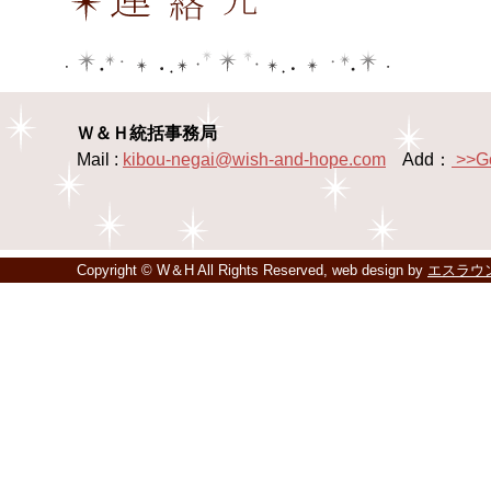
Ｗ＆Ｈ統括事務局
Mail :
kibou-negai@wish-and-hope.com
Add：
>>G
Copyright © W＆H All Rights Reserved, web design by
エスラウ