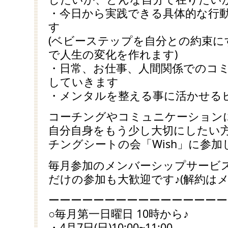
・今日から実践できる具体的な行
す
(ベビーステップを自分との約束に
で人生の変化を作れます)
・日常、お仕事、人間関係でのコ
していきます
・メンタルを整える事に活かせる
コーチングやコミュニケーション
自分自身をもう少し大切にしたい
チングシートの会「Wish」に参
毎月参加のメンバーシップサービ
だけの参加も大歓迎です♪(解約はメ
ーーーーーーーーーーーーーーーー
○毎月第一日曜日 10時から♪
・4月7日(日)10:00~11:00