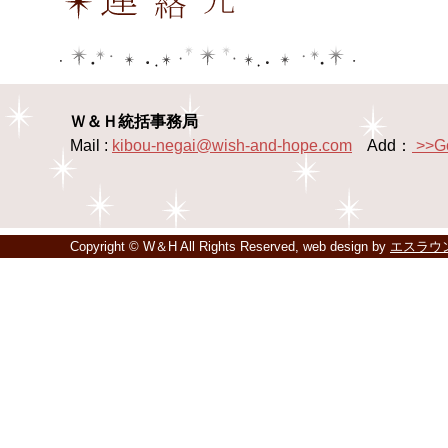
Ｗ＆Ｈ統括事務局
Mail :
kibou-negai@wish-and-hope.com
Add：
>>G
Copyright © W＆H All Rights Reserved, web design by
エスラウ