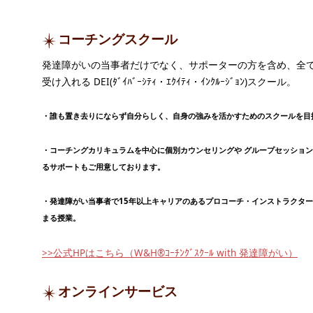
コーチングスクール
発達障がいの当事者だけでなく、サポーターの方を含め、全
受け入れる DEI(ﾀﾞｲﾊﾞｰｼﾃｨ・ｴｸｲﾃｨ・ｲﾝｸﾙｰｼﾞｮﾝ)スクール。
・誰も置き去りにならず自分らしく、自身の強みを活かすためのスクールを目
・コーチングカリキュラムを中心に個別カウンセリングや グループセッショ
るサポートもご用意しております。
・発達障がい当事者で15年以上キャリアのあるプロコーチ・インストラクタ
まる授業。
>>公式HPはこちら（W&H®ｺｰﾁﾝｸﾞｽｸｰﾙ with 発達障がい）
オンラインサービス