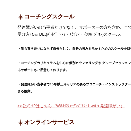
コーチングスクール
発達障がいの当事者だけでなく、サポーターの方を含め、全
受け入れる DEI(ﾀﾞｲﾊﾞｰｼﾃｨ・ｴｸｲﾃｨ・ｲﾝｸﾙｰｼﾞｮﾝ)スクール。
・誰も置き去りにならず自分らしく、自身の強みを活かすためのスクールを目
・コーチングカリキュラムを中心に個別カウンセリングや グループセッショ
るサポートもご用意しております。
・発達障がい当事者で15年以上キャリアのあるプロコーチ・インストラクタ
まる授業。
>>公式HPはこちら（W&H®ｺｰﾁﾝｸﾞｽｸｰﾙ with 発達障がい）
オンラインサービス