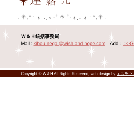
Ｗ＆Ｈ統括事務局
Mail :
kibou-negai@wish-and-hope.com
Add：
>>G
Copyright © W＆H All Rights Reserved, web design by
エスラウ