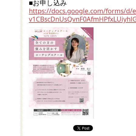
■お申し込み
https://docs.google.com/forms/d
v1CBscDnUsQvnF0AfmHPfxLUiyhlG