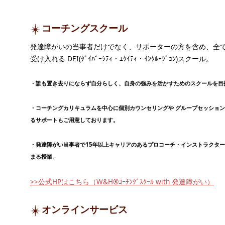
コーチングスクール
発達障がいの当事者だけでなく、サポーターの方を含め、全
受け入れる DEI(ﾀﾞｲﾊﾞｰｼﾃｨ・ｴｸｲﾃｨ・ｲﾝｸﾙｰｼﾞｮﾝ)スクール。
・誰も置き去りにならず自分らしく、自身の強みを活かすためのスクールを目
・コーチングカリキュラムを中心に個別カウンセリングや グループセッショ
るサポートもご用意しております。
・発達障がい当事者で15年以上キャリアのあるプロコーチ・インストラクタ
まる授業。
>>公式HPはこちら（W&H®ｺｰﾁﾝｸﾞｽｸｰﾙ with 発達障がい）
オンラインサービス