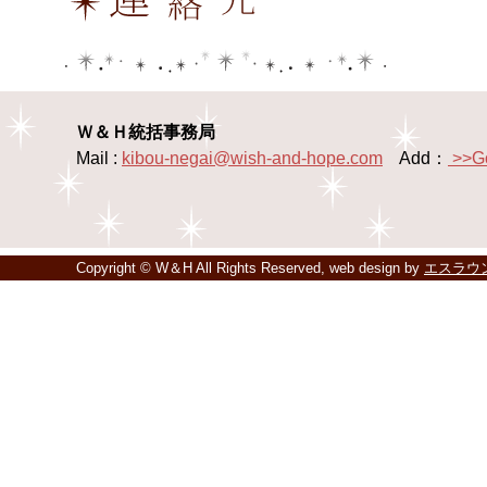
Ｗ＆Ｈ統括事務局
Mail :
kibou-negai@wish-and-hope.com
Add：
>>G
Copyright © W＆H All Rights Reserved, web design by
エスラウ