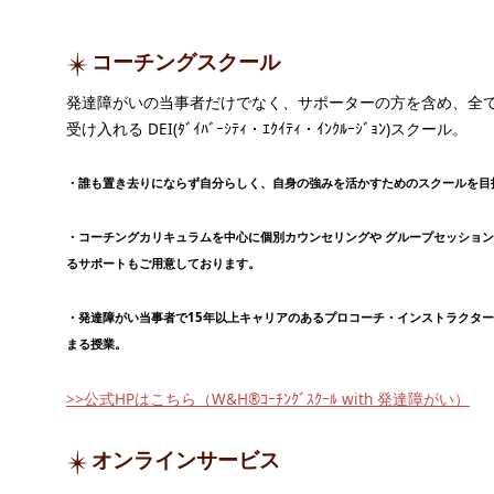
コーチングスクール
発達障がいの当事者だけでなく、サポーターの方を含め、全
受け入れる DEI(ﾀﾞｲﾊﾞｰｼﾃｨ・ｴｸｲﾃｨ・ｲﾝｸﾙｰｼﾞｮﾝ)スクール。
・誰も置き去りにならず自分らしく、自身の強みを活かすためのスクールを目
・コーチングカリキュラムを中心に個別カウンセリングや グループセッショ
るサポートもご用意しております。
・発達障がい当事者で15年以上キャリアのあるプロコーチ・インストラクタ
まる授業。
>>公式HPはこちら（W&H®ｺｰﾁﾝｸﾞｽｸｰﾙ with 発達障がい）
オンラインサービス