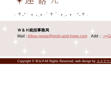
Ｗ＆Ｈ統括事務局
Mail :
kibou-negai@wish-and-hope.com
Add：
>>G
Copyright © W＆H All Rights Reserved, web design by
エスラウ