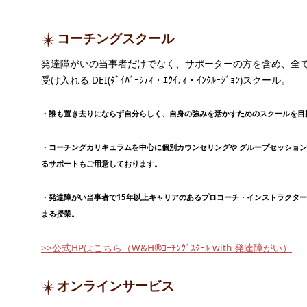
コーチングスクール
発達障がいの当事者だけでなく、サポーターの方を含め、全
受け入れる DEI(ﾀﾞｲﾊﾞｰｼﾃｨ・ｴｸｲﾃｨ・ｲﾝｸﾙｰｼﾞｮﾝ)スクール。
・誰も置き去りにならず自分らしく、自身の強みを活かすためのスクールを目
・コーチングカリキュラムを中心に個別カウンセリングや グループセッショ
るサポートもご用意しております。
・発達障がい当事者で15年以上キャリアのあるプロコーチ・インストラクタ
まる授業。
>>公式HPはこちら（W&H®ｺｰﾁﾝｸﾞｽｸｰﾙ with 発達障がい）
オンラインサービス