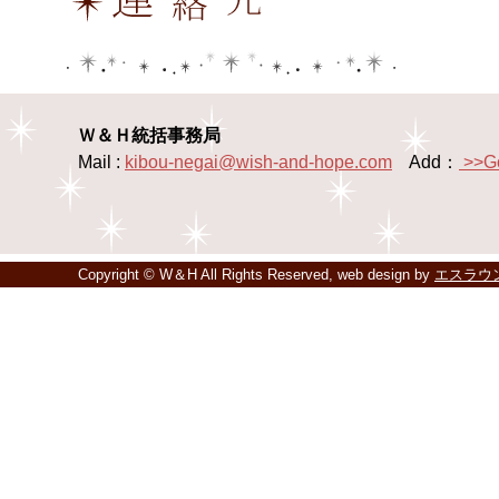
Ｗ＆Ｈ統括事務局
Mail :
kibou-negai@wish-and-hope.com
Add：
>>G
Copyright © W＆H All Rights Reserved, web design by
エスラウ