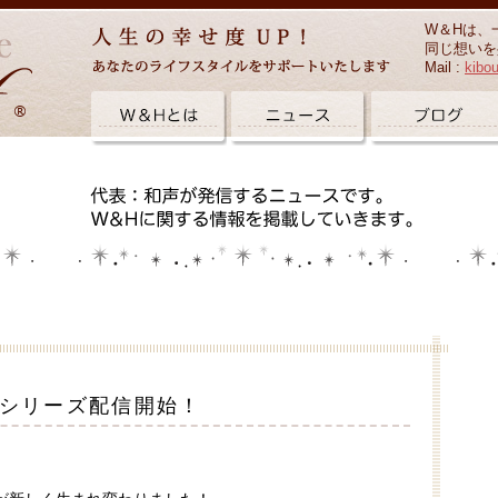
W＆Hは、
同じ想いを
Mail :
kibo
 新シリーズ配信開始！