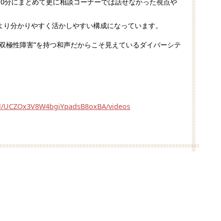
10分にまとめて更に相談コーナーでは話せなかった視点や
より分かりやすく活かしやすい構成になっています。
＆双極性障害”を持つ和声だからこそ見えているダイバーシテ
el/UCZOx3V8W4bgiYpadsB8oxBA/videos