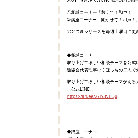
2021年9月からW&H公式YOUTU
①相談コーナー「教えて！和声！」
②講座コーナー「聞かせて！和声！
の２つ新シリーズを毎週土曜日に更
◆相談コーナー
取り上げてほしい相談テーマを公式L
進協会代表理事のくぼっちの二人で
取り上げてほしい相談テーマがある
↓↓公式LINE↓↓
https://lin.ee/2YlY3VLQu
◆講座コーナー