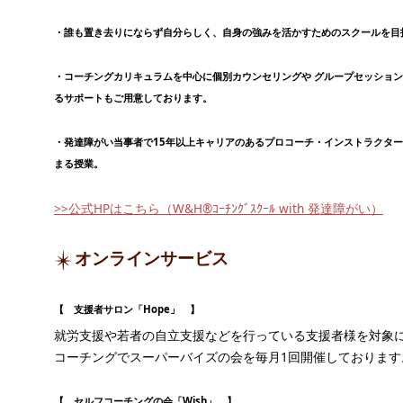
・誰も置き去りにならず自分らしく、自身の強みを活かすためのスクールを目
・コーチングカリキュラムを中心に個別カウンセリングや グループセッショ
るサポートもご用意しております。
・発達障がい当事者で15年以上キャリアのあるプロコーチ・インストラクタ
まる授業。
>>公式HPはこちら（W&H®ｺｰﾁﾝｸﾞｽｸｰﾙ with 発達障がい）
オンラインサービス
【 支援者サロン「Hope」 】
就労支援や若者の自立支援などを行っている支援者様を対象
コーチングでスーパーバイズの会を毎月1回開催しております
【 セルフコーチングの会「Wish」 】