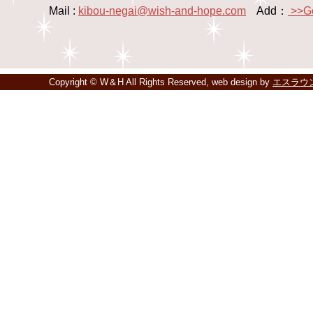
Mail :
kibou-negai@wish-and-hope.com
Add：
>>G
Copyright © W＆H All Rights Reserved, web design by
エスラウ