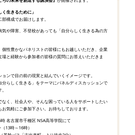
ころの未来を創造する講演会』
が開催されます。
しく生きるために」
二部構成でお届けします。
病気や障害、不登校があっても「自分らしく生きる為の方
、個性豊かなパネリストの皆様にもお越しいただき、企業
立場と経験から参加者の皆様の質問にお答えいただきま
ションで目の前の現実と結んでいくイメージです。
自分らしく生きる」をテーマにパネルディスカッションで
す。
でなく、社会人や、そんな困っている人をサポートしたい
もお気軽にご参加下さい。お待ちしております。
16時 名古屋市千種区 NSA高等学院にて
（13時～16時）
4階（基幹バス「古出来町」より徒歩2分）