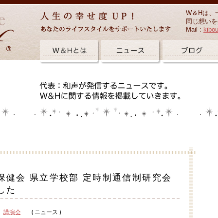
W＆Hは、
同じ想いを
Mail :
kibo
保健会 県立学校部 定時制通信制研究会
した
講演会
( ニュース )