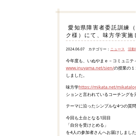
愛知県障害者委託訓練（
ク様）にて、味方学実施
2024.06.07
カテゴリー：
ニュース
活動
今年度も、いぬやまｅ－コミュニテ
www.inuyama.net/sien/
の授業の１
しました。
味方学
https://mikata.net/mikatalo
ションと言われているコーチングを
テーマに沿ったシンプルな
4
つの質
今回も土台となる
1
回目
「自分を受けとめる」
を
4
人の参加者さんへお届けしまし