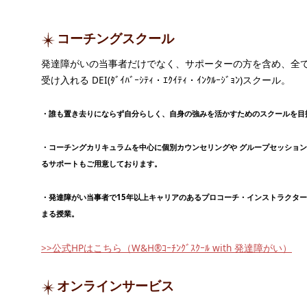
コーチングスクール
発達障がいの当事者だけでなく、サポーターの方を含め、全
受け入れる DEI(ﾀﾞｲﾊﾞｰｼﾃｨ・ｴｸｲﾃｨ・ｲﾝｸﾙｰｼﾞｮﾝ)スクール。
・誰も置き去りにならず自分らしく、自身の強みを活かすためのスクールを目
・コーチングカリキュラムを中心に個別カウンセリングや グループセッショ
るサポートもご用意しております。
・発達障がい当事者で15年以上キャリアのあるプロコーチ・インストラクタ
まる授業。
>>公式HPはこちら（W&H®ｺｰﾁﾝｸﾞｽｸｰﾙ with 発達障がい）
オンラインサービス