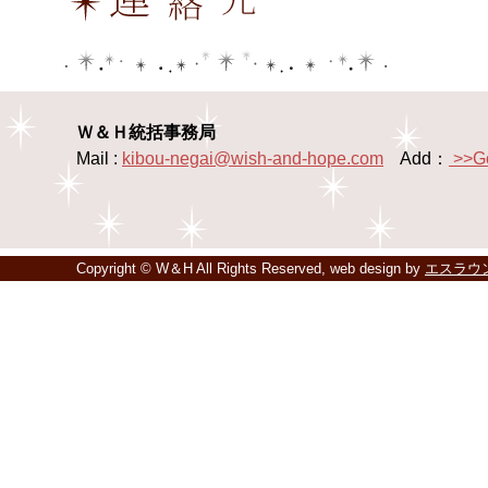
Ｗ＆Ｈ統括事務局
Mail :
kibou-negai@wish-and-hope.com
Add：
>>G
Copyright © W＆H All Rights Reserved, web design by
エスラウ