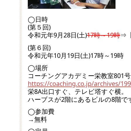
◯日時
(第５回)
令和元年9月28日(土)
17時～19時
⇒
(第６回)
令和元年10月19日(土)17時～19時
◯場所
コーチングアカデミー栄教室801
https://coaching.co.jp/archives/19
栄8A出口すぐ、テレビ塔すぐ横。
ハーブスが2階にあるビルの8階で
◯参加費
→無料