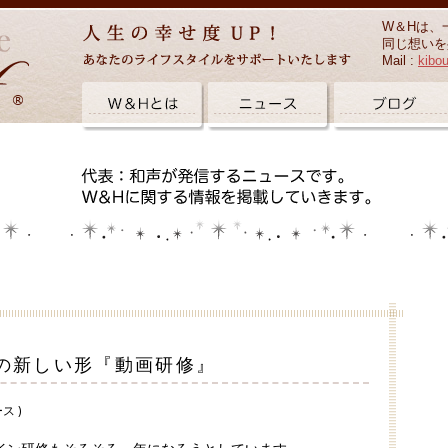
W＆Hは、
同じ想いを
Mail :
kibo
の新しい形『動画研修』
ス )