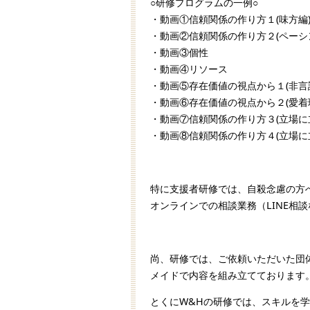
○研修プログラムの一例○
・動画①信頼関係の作り方１(味方編
・動画②信頼関係の作り方２(ペーシ
・動画③個性
・動画④リソース
・動画⑤存在価値の視点から１(非言
・動画⑥存在価値の視点から２(愛着
・動画⑦信頼関係の作り方３(立場に
・動画⑧信頼関係の作り方４(立場に
特に支援者研修では、自殺念慮の方
オンラインでの相談業務（LINE相
尚、研修では、ご依頼いただいた団
メイドで内容を組み立てております
とくにW&Hの研修では、スキルを