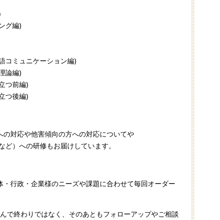
)
ング編)
語コミュニケーション編)
理論編)
立つ前編)
立つ後編)
への対応や他害傾向の方への対応についてや
談など）への研修もお届けしています。
体・行政・企業様のニーズや課題に合わせて毎回オーダー
。
学んで終わりではなく、そのあともフォローアップやご相談