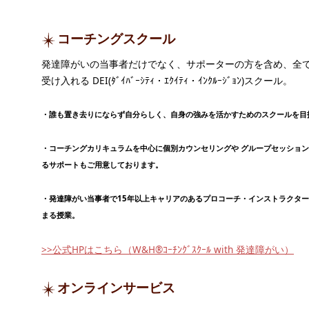
コーチングスクール
発達障がいの当事者だけでなく、サポーターの方を含め、全
受け入れる DEI(ﾀﾞｲﾊﾞｰｼﾃｨ・ｴｸｲﾃｨ・ｲﾝｸﾙｰｼﾞｮﾝ)スクール。
・誰も置き去りにならず自分らしく、自身の強みを活かすためのスクールを目
・コーチングカリキュラムを中心に個別カウンセリングや グループセッショ
るサポートもご用意しております。
・発達障がい当事者で15年以上キャリアのあるプロコーチ・インストラクタ
まる授業。
>>公式HPはこちら（W&H®ｺｰﾁﾝｸﾞｽｸｰﾙ with 発達障がい）
オンラインサービス