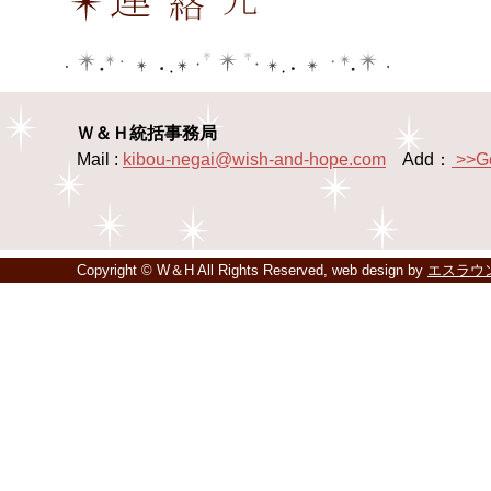
Ｗ＆Ｈ統括事務局
Mail :
kibou-negai@wish-and-hope.com
Add：
>>G
Copyright © W＆H All Rights Reserved, web design by
エスラウ