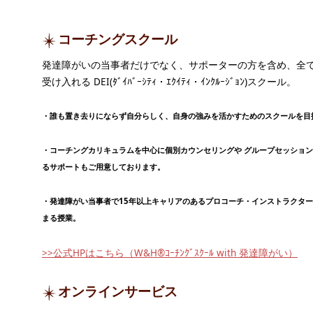
コーチングスクール
発達障がいの当事者だけでなく、サポーターの方を含め、全
受け入れる DEI(ﾀﾞｲﾊﾞｰｼﾃｨ・ｴｸｲﾃｨ・ｲﾝｸﾙｰｼﾞｮﾝ)スクール。
・誰も置き去りにならず自分らしく、自身の強みを活かすためのスクールを目
・コーチングカリキュラムを中心に個別カウンセリングや グループセッショ
るサポートもご用意しております。
・発達障がい当事者で15年以上キャリアのあるプロコーチ・インストラクタ
まる授業。
>>公式HPはこちら（W&H®ｺｰﾁﾝｸﾞｽｸｰﾙ with 発達障がい）
オンラインサービス