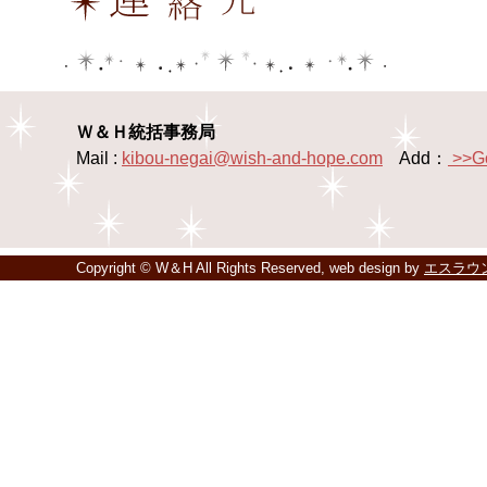
Ｗ＆Ｈ統括事務局
Mail :
kibou-negai@wish-and-hope.com
Add：
>>G
Copyright © W＆H All Rights Reserved, web design by
エスラウ