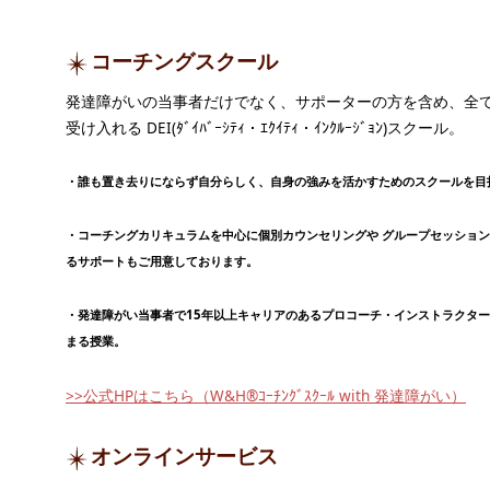
コーチングスクール
発達障がいの当事者だけでなく、サポーターの方を含め、全
受け入れる DEI(ﾀﾞｲﾊﾞｰｼﾃｨ・ｴｸｲﾃｨ・ｲﾝｸﾙｰｼﾞｮﾝ)スクール。
・誰も置き去りにならず自分らしく、自身の強みを活かすためのスクールを目
・コーチングカリキュラムを中心に個別カウンセリングや グループセッショ
るサポートもご用意しております。
・発達障がい当事者で15年以上キャリアのあるプロコーチ・インストラクタ
まる授業。
>>公式HPはこちら（W&H®ｺｰﾁﾝｸﾞｽｸｰﾙ with 発達障がい）
オンラインサービス