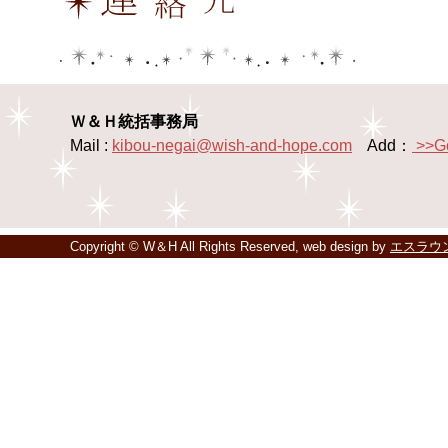
Ｗ＆Ｈ統括事務局
Mail :
kibou-negai@wish-and-hope.com
Add：
>>G
Copyright © W＆H All Rights Reserved, web design by
エスラウ