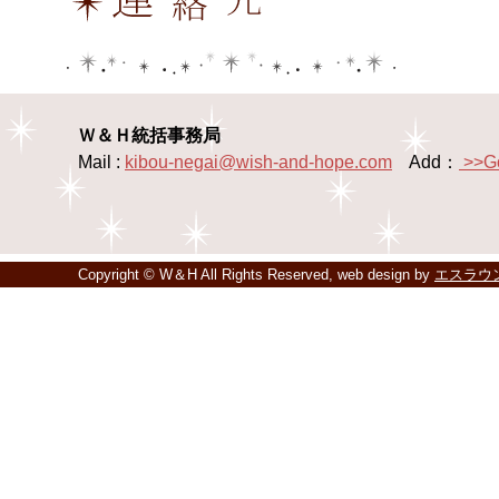
Ｗ＆Ｈ統括事務局
Mail :
kibou-negai@wish-and-hope.com
Add：
>>G
Copyright © W＆H All Rights Reserved, web design by
エスラウ