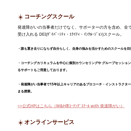
コーチングスクール
発達障がいの当事者だけでなく、サポーターの方を含め、全
受け入れる DEI(ﾀﾞｲﾊﾞｰｼﾃｨ・ｴｸｲﾃｨ・ｲﾝｸﾙｰｼﾞｮﾝ)スクール。
・誰も置き去りにならず自分らしく、自身の強みを活かすためのスクールを目
・コーチングカリキュラムを中心に個別カウンセリングや グループセッショ
るサポートもご用意しております。
・発達障がい当事者で15年以上キャリアのあるプロコーチ・インストラクタ
まる授業。
>>公式HPはこちら（W&H®ｺｰﾁﾝｸﾞｽｸｰﾙ with 発達障がい）
オンラインサービス