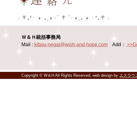
Ｗ＆Ｈ統括事務局
Mail :
kibou-negai@wish-and-hope.com
Add：
>>G
Copyright © W＆H All Rights Reserved, web design by
エスラウ