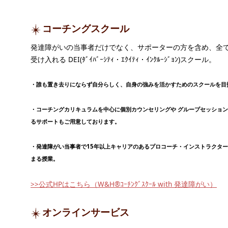
コーチングスクール
発達障がいの当事者だけでなく、サポーターの方を含め、全
受け入れる DEI(ﾀﾞｲﾊﾞｰｼﾃｨ・ｴｸｲﾃｨ・ｲﾝｸﾙｰｼﾞｮﾝ)スクール。
・誰も置き去りにならず自分らしく、自身の強みを活かすためのスクールを目
・コーチングカリキュラムを中心に個別カウンセリングや グループセッショ
るサポートもご用意しております。
・発達障がい当事者で15年以上キャリアのあるプロコーチ・インストラクタ
まる授業。
>>公式HPはこちら（W&H®ｺｰﾁﾝｸﾞｽｸｰﾙ with 発達障がい）
オンラインサービス