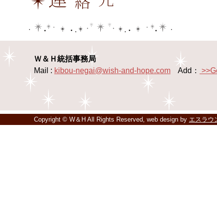
Ｗ＆Ｈ統括事務局
Mail :
kibou-negai@wish-and-hope.com
Add：
>>G
Copyright © W＆H All Rights Reserved, web design by
エスラウ