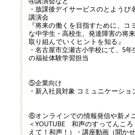
④講演会など
・放課後デイサービスのとようび
講演会
『将来の働くを目指すために、コ
な中学生・高校生、発達障害の将
取り組んでいくヒントを知る』
・名古屋市立瀬古小学校にて、5年
の福祉体験学習担当
⑤企業向け
・新入社員対象 コミュニケーショ
⑥オンラインでの情報発信や新メ
＜YOUTUBE 和声のすってんこ
えて！和声！）・講座動画（聞か