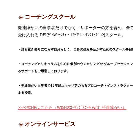
コーチングスクール
発達障がいの当事者だけでなく、サポーターの方を含め、全
受け入れる DEI(ﾀﾞｲﾊﾞｰｼﾃｨ・ｴｸｲﾃｨ・ｲﾝｸﾙｰｼﾞｮﾝ)スクール。
・誰も置き去りにならず自分らしく、自身の強みを活かすためのスクールを目
・コーチングカリキュラムを中心に個別カウンセリングや グループセッショ
るサポートもご用意しております。
・発達障がい当事者で15年以上キャリアのあるプロコーチ・インストラクタ
まる授業。
>>公式HPはこちら（W&H®ｺｰﾁﾝｸﾞｽｸｰﾙ with 発達障がい）
オンラインサービス