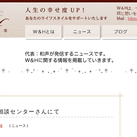
W＆Hは、
同じ想いを
Mail :
kibo
相談センターさんにて
修
( ニュース )