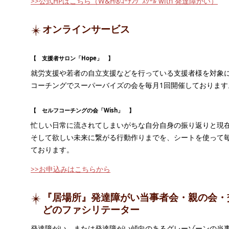
>>公式HPはこちら（W&H®ｺｰﾁﾝｸﾞｽｸｰﾙ with 発達障がい）
オンラインサービス
【 支援者サロン「Hope」 】
就労支援や若者の自立支援などを行っている支援者様を対象
コーチングでスーパーバイズの会を毎月1回開催しております
【 セルフコーチングの会「Wish」 】
忙しい日常に流されてしまいがちな自分自身の振り返りと現
そして欲しい未来に繋がる行動作りまでを、シートを使って毎
ております。
>>お申込みはこちらから
『居場所』発達障がい当事者会・親の会・
どのファシリテーター
発達障がい、または発達障がい傾向のあるグレーゾーンの当