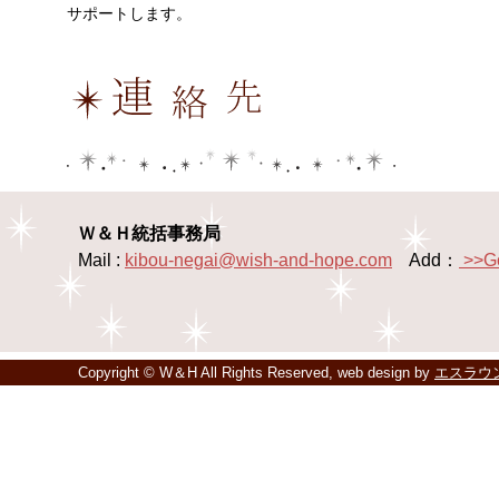
サポートします。
Ｗ＆Ｈ統括事務局
Mail :
kibou-negai@wish-and-hope.com
Add：
>>G
Copyright © W＆H All Rights Reserved, web design by
エスラウ