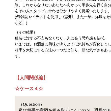
装、これからなりたいあなたへ向かって半歩先を行く自
をその人のタイプに合わせ分かりやすく提案いたします
(例:雑誌やイラストを使用して説明、また一緒に洋服をセ
など。)
（その結果）
服装に対する不安もなくなり、人に会う恐怖感も払拭。
いまでは、お洒落に興味が沸くように気持ちが変化しま
相手を大切にする方法の一つだと知り、新な気づきもあ
す。
【人間関係編】
☆ケース４☆
（Question）
私は相手の意図を組み取りにくいのか、職場で