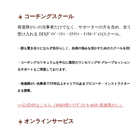
コーチングスクール
発達障がいの当事者だけでなく、サポーターの方を含め、全
受け入れる DEI(ﾀﾞｲﾊﾞｰｼﾃｨ・ｴｸｲﾃｨ・ｲﾝｸﾙｰｼﾞｮﾝ)スクール。
・誰も置き去りにならず自分らしく、自身の強みを活かすためのスクールを目
・コーチングカリキュラムを中心に個別カウンセリングや グループセッショ
るサポートもご用意しております。
・発達障がい当事者で15年以上キャリアのあるプロコーチ・インストラクタ
まる授業。
>>公式HPはこちら（W&H®ｺｰﾁﾝｸﾞｽｸｰﾙ with 発達障がい）
オンラインサービス