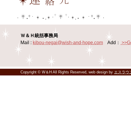
Ｗ＆Ｈ統括事務局
Mail :
kibou-negai@wish-and-hope.com
Add：
>>G
Copyright © W＆H All Rights Reserved, web design by
エスラウ