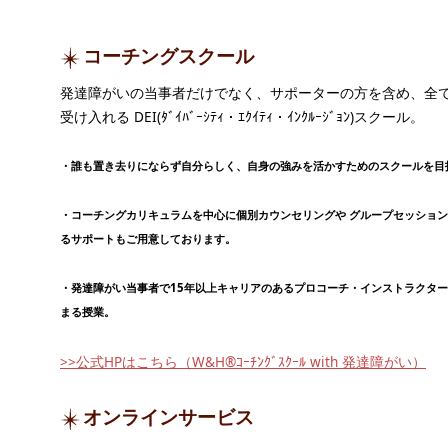
コーチングスクール
発達障がいの当事者だけでなく、サポーターの方を含め、全
受け入れる DEI(ﾀﾞｲﾊﾞｰｼﾃｨ・ｴｸｲﾃｨ・ｲﾝｸﾙｰｼﾞｮﾝ)スクール。
・誰も置き去りにならず自分らしく、自身の強みを活かすためのスクールを目
・コーチングカリキュラムを中心に個別カウンセリングや グループセッショ
るサポートもご用意しております。
・発達障がい当事者で15年以上キャリアのあるプロコーチ・インストラクタ
まる授業。
>>公式HPはこちら（W&H®ｺｰﾁﾝｸﾞｽｸｰﾙ with 発達障がい）
オンラインサービス