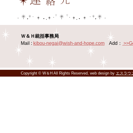
Ｗ＆Ｈ統括事務局
Mail :
kibou-negai@wish-and-hope.com
Add：
>>G
Copyright © W＆H All Rights Reserved, web design by
エスラウ