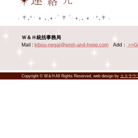
Ｗ＆Ｈ統括事務局
Mail :
kibou-negai@wish-and-hope.com
Add：
>>G
Copyright © W＆H All Rights Reserved, web design by
エスラウ