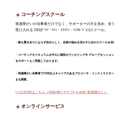
コーチングスクール
発達障がいの当事者だけでなく、サポーターの方を含め、全
受け入れる DEI(ﾀﾞｲﾊﾞｰｼﾃｨ・ｴｸｲﾃｨ・ｲﾝｸﾙｰｼﾞｮﾝ)スクール。
・誰も置き去りにならず自分らしく、自身の強みを活かすためのスクールを目
・コーチングカリキュラムを中心に個別カウンセリングや グループセッショ
るサポートもご用意しております。
・発達障がい当事者で15年以上キャリアのあるプロコーチ・インストラクタ
まる授業。
>>公式HPはこちら（W&H®ｺｰﾁﾝｸﾞｽｸｰﾙ with 発達障がい）
オンラインサービス