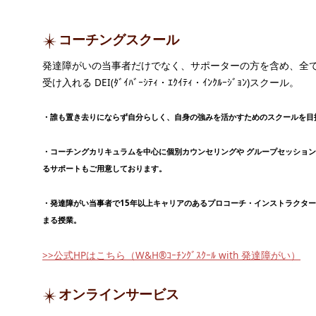
コーチングスクール
発達障がいの当事者だけでなく、サポーターの方を含め、全
受け入れる DEI(ﾀﾞｲﾊﾞｰｼﾃｨ・ｴｸｲﾃｨ・ｲﾝｸﾙｰｼﾞｮﾝ)スクール。
・誰も置き去りにならず自分らしく、自身の強みを活かすためのスクールを目
・コーチングカリキュラムを中心に個別カウンセリングや グループセッショ
るサポートもご用意しております。
・発達障がい当事者で15年以上キャリアのあるプロコーチ・インストラクタ
まる授業。
>>公式HPはこちら（W&H®ｺｰﾁﾝｸﾞｽｸｰﾙ with 発達障がい）
オンラインサービス