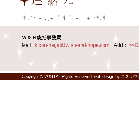
Ｗ＆Ｈ統括事務局
Mail :
kibou-negai@wish-and-hope.com
Add：
>>G
Copyright © W＆H All Rights Reserved, web design by
エスラウ