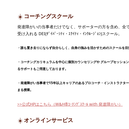
コーチングスクール
発達障がいの当事者だけでなく、サポーターの方を含め、全
受け入れる DEI(ﾀﾞｲﾊﾞｰｼﾃｨ・ｴｸｲﾃｨ・ｲﾝｸﾙｰｼﾞｮﾝ)スクール。
・誰も置き去りにならず自分らしく、自身の強みを活かすためのスクールを目
・コーチングカリキュラムを中心に個別カウンセリングや グループセッショ
るサポートもご用意しております。
・発達障がい当事者で15年以上キャリアのあるプロコーチ・インストラクタ
まる授業。
>>公式HPはこちら（W&H®ｺｰﾁﾝｸﾞｽｸｰﾙ with 発達障がい）
オンラインサービス