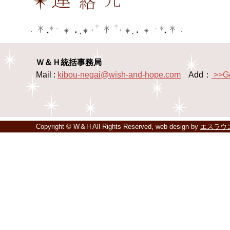
Ｗ＆Ｈ統括事務局
Mail :
kibou-negai@wish-and-hope.com
Add：
>>G
Copyright © W＆H All Rights Reserved, web design by
エスラウ