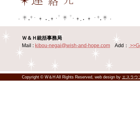
Ｗ＆Ｈ統括事務局
Mail :
kibou-negai@wish-and-hope.com
Add：
>>G
Copyright © W＆H All Rights Reserved, web design by
エスラウ