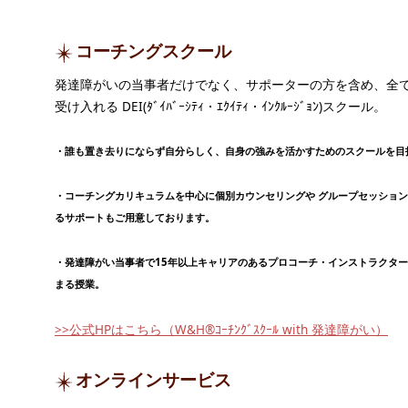
コーチングスクール
発達障がいの当事者だけでなく、サポーターの方を含め、全
受け入れる DEI(ﾀﾞｲﾊﾞｰｼﾃｨ・ｴｸｲﾃｨ・ｲﾝｸﾙｰｼﾞｮﾝ)スクール。
・誰も置き去りにならず自分らしく、自身の強みを活かすためのスクールを目
・コーチングカリキュラムを中心に個別カウンセリングや グループセッショ
るサポートもご用意しております。
・発達障がい当事者で15年以上キャリアのあるプロコーチ・インストラクタ
まる授業。
>>公式HPはこちら（W&H®ｺｰﾁﾝｸﾞｽｸｰﾙ with 発達障がい）
オンラインサービス