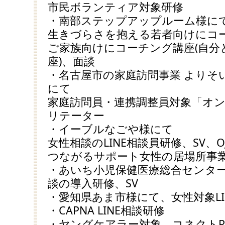
市民ボランティア対象研修
・南部ステップアップルーム様に
生きづらさを抱える若者向けにコ
ご家族向けにコーチング講座(自分
座)、面談
・名古屋市の家庭訪問事業 よりそ
にて
家庭訪問員・連携調整員対象「オ
リテーター
・イーブルなごや様にて
女性相談のLINE相談員研修、SV、O
つながるサポート女性の居場所事業
・あいち小児保健医療総合センター
談の導入研修、SV
・愛知県あま市様にて、女性対象LI
・CAPNA LINE相談研修
・ヤングケアラー対象、コネクトPock