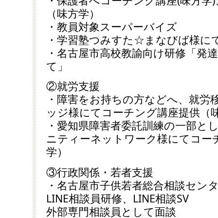
・保護者へコーチング講座(味方学
（味方学）
・教員対象スーパーバイズ
・学習塾つみすた☆まなびば様に
・名古屋市高校教諭向け研修「発
て」
②就労支援
・障害をお持ちの方などへ、就労移
ッジ様にてコーチング講座提供（
・愛知県障害者委託訓練の一部とし
ニティーネットワーク様にてコー
学）
③行政関係・若者支援
・名古屋市子供若者総合相談セン
LINE相談員研修、LINE相談SV
外部専門相談員として面談