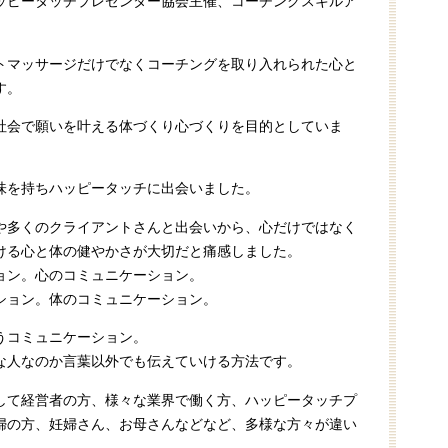
ッピータッチプレゼンター協会主催、コーチングスキルア
トマッサージだけでなくコーチングを取り入れられた心と
す。
社会で願いを叶える体づくり心づくりを目的としていま
味を持ちハッピータッチに出会いました。
や多くのクライアントさんと出会いから、心だけではなく
ける心と体の健やかさが大切だと痛感しました。
ョン。心のコミュニケーション。
ション。体のコミュニケーション。
うコミュニケーション。
な人なのか言葉以外でも伝えていける方法です。
して経営者の方、様々な業界で働く方、ハッピータッチプ
婦の方、妊婦さん、お母さんなどなど、多様な方々が違い