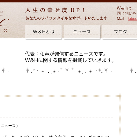
W＆Hは、
同じ想いを
Mail :
kibo
( ニュース )