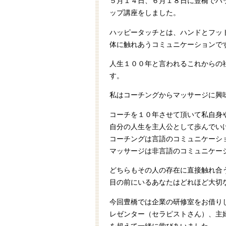
５月１４日、６月１８日に豊橋でハ
ップ講座をしました。
ハッピータッチとは、ハンドとフッ
体に触れあうコミュニケーションで
人生１００年と言われるこれからの
す。
私はコーチングからマッサージに興
コーチを１０年させて頂いて私自身
自分の人生を主人公として歩んでい
コーチングは言語のコミュニケーシ
マッサージは非言語のコミュニケー
どちらもその人の存在に直接触れ合
目の前にいるあなたはどれほど大切
今回豊橋では企業の研修室をお借り
レゼンター（セラピストさん）、主
を超えて一緒に学びあいました。