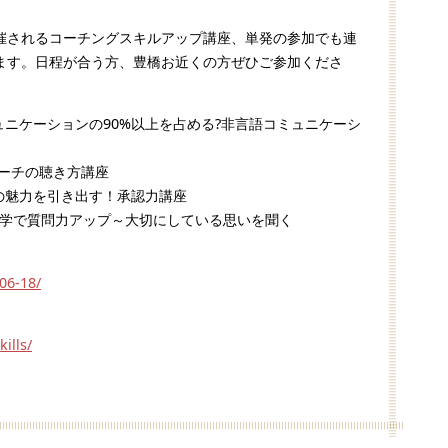
催されるコーチングスキルアップ講座、単発の参加でも連
ます。日程が合う方、豊橋お近くの方ぜひご参加くださ
③コミュニケーションの90%以上を占める?非言語コミュニケーシ
ロコーチの聴き方講座
⑤相手の魅力を引き出す！承認力講座
0⑥味方学で質問力アップ～大切にしている思いを聞く
06-18/
ills/