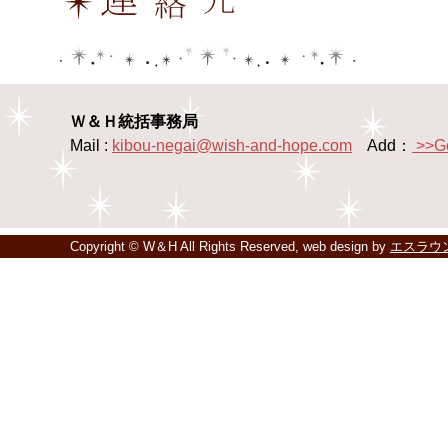
Ｗ＆Ｈ統括事務局
Mail :
kibou-negai@wish-and-hope.com
Add：
>>G
Copyright © W＆H All Rights Reserved, web design by
エスラウ