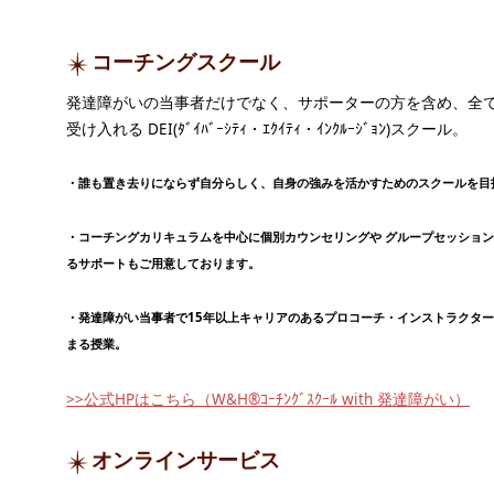
コーチングスクール
発達障がいの当事者だけでなく、サポーターの方を含め、全
受け入れる DEI(ﾀﾞｲﾊﾞｰｼﾃｨ・ｴｸｲﾃｨ・ｲﾝｸﾙｰｼﾞｮﾝ)スクール。
・誰も置き去りにならず自分らしく、自身の強みを活かすためのスクールを目
・コーチングカリキュラムを中心に個別カウンセリングや グループセッショ
るサポートもご用意しております。
・発達障がい当事者で15年以上キャリアのあるプロコーチ・インストラクタ
まる授業。
>>公式HPはこちら（W&H®ｺｰﾁﾝｸﾞｽｸｰﾙ with 発達障がい）
オンラインサービス