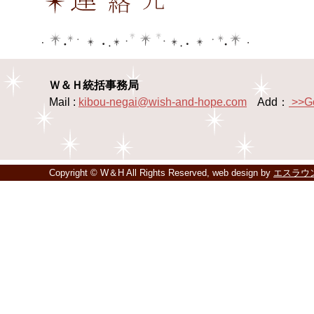
Ｗ＆Ｈ統括事務局
Mail :
kibou-negai@wish-and-hope.com
Add：
>>G
Copyright © W＆H All Rights Reserved, web design by
エスラウ