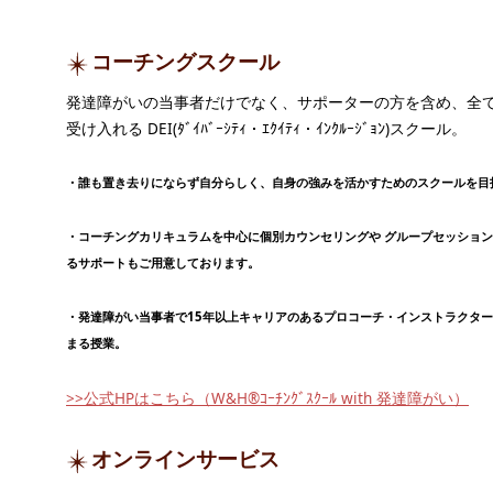
コーチングスクール
発達障がいの当事者だけでなく、サポーターの方を含め、全
受け入れる DEI(ﾀﾞｲﾊﾞｰｼﾃｨ・ｴｸｲﾃｨ・ｲﾝｸﾙｰｼﾞｮﾝ)スクール。
・誰も置き去りにならず自分らしく、自身の強みを活かすためのスクールを目
・コーチングカリキュラムを中心に個別カウンセリングや グループセッショ
るサポートもご用意しております。
・発達障がい当事者で15年以上キャリアのあるプロコーチ・インストラクタ
まる授業。
>>公式HPはこちら（W&H®ｺｰﾁﾝｸﾞｽｸｰﾙ with 発達障がい）
オンラインサービス