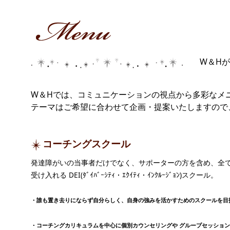
W＆H
W＆Hでは、コミュニケーションの視点から多彩なメ
テーマはご希望に合わせて企画・提案いたしますの
コーチングスクール
発達障がいの当事者だけでなく、サポーターの方を含め、全
受け入れる DEI(ﾀﾞｲﾊﾞｰｼﾃｨ・ｴｸｲﾃｨ・ｲﾝｸﾙｰｼﾞｮﾝ)スクール。
・誰も置き去りにならず自分らしく、自身の強みを活かすためのスクールを目
・コーチングカリキュラムを中心に個別カウンセリングや グループセッショ