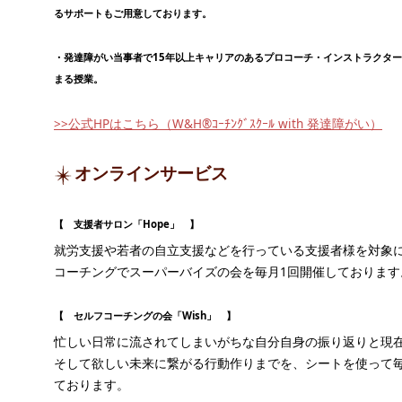
るサポートもご用意しております。
・発達障がい当事者で15年以上キャリアのあるプロコーチ・インストラクタ
まる授業。
>>公式HPはこちら（W&H®ｺｰﾁﾝｸﾞｽｸｰﾙ with 発達障がい）
オンラインサービス
【 支援者サロン「Hope」 】
就労支援や若者の自立支援などを行っている支援者様を対象
コーチングでスーパーバイズの会を毎月1回開催しております
【 セルフコーチングの会「Wish」 】
忙しい日常に流されてしまいがちな自分自身の振り返りと現
そして欲しい未来に繋がる行動作りまでを、シートを使って毎
ております。