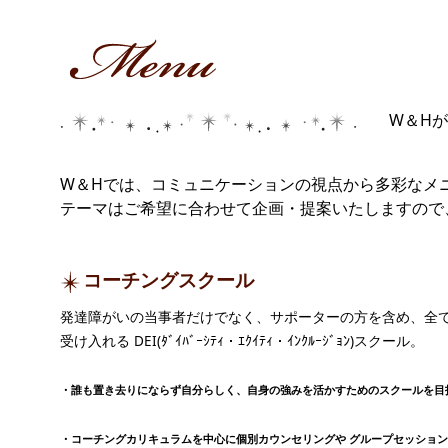
W＆H
W＆Hでは、コミュニケーションの視点から多彩なメ
テーマはご希望に合わせて企画・提案いたしますの
コーチングスクール
発達障がいの当事者だけでなく、サポーターの方を含め、全
受け入れる DEI(ﾀﾞｲﾊﾞｰｼﾃｨ・ｴｸｲﾃｨ・ｲﾝｸﾙｰｼﾞｮﾝ)スクール。
・誰も置き去りにならず自分らしく、自身の強みを活かすためのスクールを目
・コーチングカリキュラムを中心に個別カウンセリングや グループセッショ