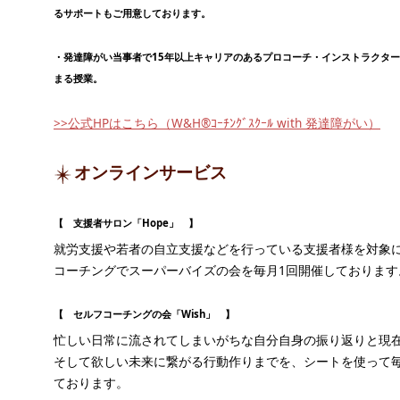
るサポートもご用意しております。
・発達障がい当事者で15年以上キャリアのあるプロコーチ・インストラクタ
まる授業。
>>公式HPはこちら（W&H®ｺｰﾁﾝｸﾞｽｸｰﾙ with 発達障がい）
オンラインサービス
【 支援者サロン「Hope」 】
就労支援や若者の自立支援などを行っている支援者様を対象
コーチングでスーパーバイズの会を毎月1回開催しております
【 セルフコーチングの会「Wish」 】
忙しい日常に流されてしまいがちな自分自身の振り返りと現
そして欲しい未来に繋がる行動作りまでを、シートを使って毎
ております。