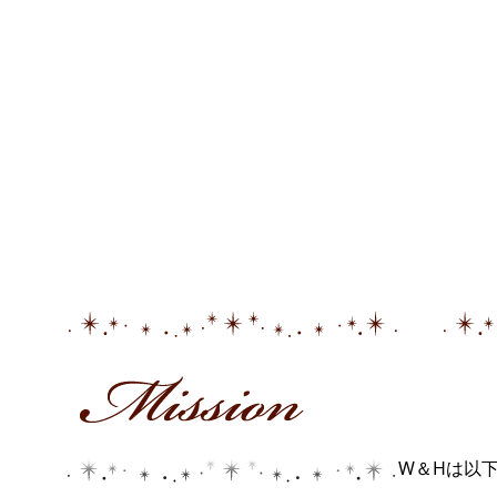
W＆Hは以