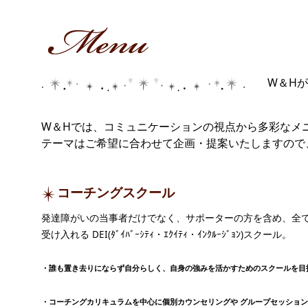
W＆H
W＆Hでは、コミュニケーションの視点から多彩なメ
テーマはご希望に合わせて企画・提案いたしますの
コーチングスクール
発達障がいの当事者だけでなく、サポーターの方を含め、全
受け入れる DEI(ﾀﾞｲﾊﾞｰｼﾃｨ・ｴｸｲﾃｨ・ｲﾝｸﾙｰｼﾞｮﾝ)スクール。
・誰も置き去りにならず自分らしく、自身の強みを活かすためのスクールを目
・コーチングカリキュラムを中心に個別カウンセリングや グループセッショ