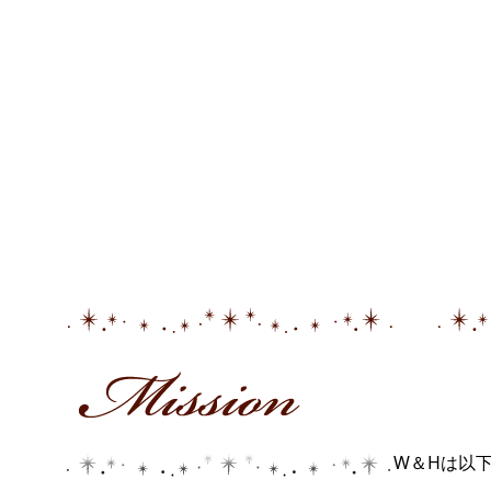
W＆Hは以