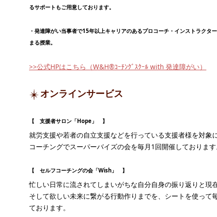
るサポートもご用意しております。
・発達障がい当事者で15年以上キャリアのあるプロコーチ・インストラクタ
まる授業。
>>公式HPはこちら（W&H®ｺｰﾁﾝｸﾞｽｸｰﾙ with 発達障がい）
オンラインサービス
【 支援者サロン「Hope」 】
就労支援や若者の自立支援などを行っている支援者様を対象
コーチングでスーパーバイズの会を毎月1回開催しております
【 セルフコーチングの会「Wish」 】
忙しい日常に流されてしまいがちな自分自身の振り返りと現
そして欲しい未来に繋がる行動作りまでを、シートを使って毎
ております。