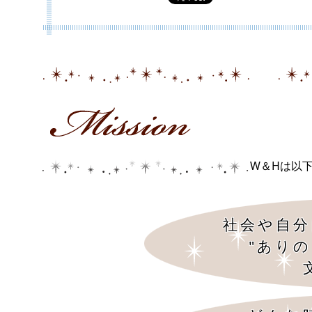
W＆Hは以
社会や自分
"あり