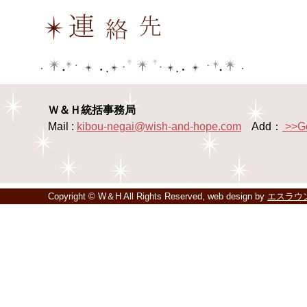
Ｗ＆Ｈ統括事務局
Mail :
kibou-negai@wish-and-hope.com
Add：
>>G
Copyright © W＆H All Rights Reserved, web design by
エスラウ