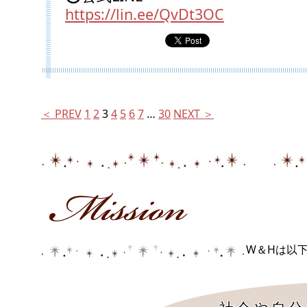
https://lin.ee/QvDt3OC
＜ PREV
1
2
3
4
5
6
7
…
30
NEXT ＞
W＆Hは以